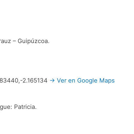
rauz – Guipúzcoa.
.283440,-2.165134
→ Ver en Google Maps
ue: Patricia.