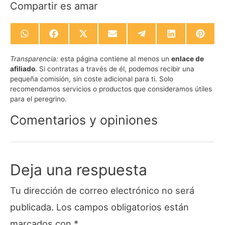
Compartir es amar
Compartir
Compartir
Compartir
Compartir
Compartir
Compartir
Compa
en
en
en
en
en
en
en
WhatsApp
Facebook
X
Email
Telegram
LinkedIn
Pinte
Transparencia:
esta página contiene al menos un
enlace de
(Twitter)
afiliado
. Si contratas a través de él, podemos recibir una
pequeña comisión, sin coste adicional para ti. Solo
recomendamos servicios o productos que consideramos útiles
para el peregrino.
Comentarios y opiniones
Deja una respuesta
Tu dirección de correo electrónico no será
publicada.
Los campos obligatorios están
marcados con
*