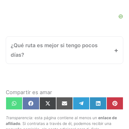
¿Qué ruta es mejor si tengo pocos
días?
Compartir es amar
Compartir
Compartir
Compartir
Compartir
Compartir
Compartir
Compa
en
en
en
en
en
en
en
WhatsApp
Facebook
X
Email
Telegram
LinkedIn
Pinte
Transparencia:
esta página contiene al menos un
enlace de
(Twitter)
afiliado
. Si contratas a través de él, podemos recibir una