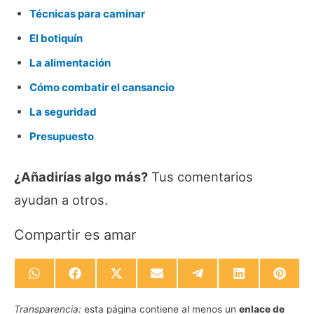
Técnicas para caminar
El botiquín
La alimentación
Cómo combatir el cansancio
La seguridad
Presupuesto
¿Añadirías algo más?
Tus comentarios
ayudan a otros.
Compartir es amar
Compartir
Compartir
Compartir
Compartir
Compartir
Compartir
Compa
en
en
en
en
en
en
en
WhatsApp
Facebook
X
Email
Telegram
LinkedIn
Pinte
Transparencia:
esta página contiene al menos un
enlace de