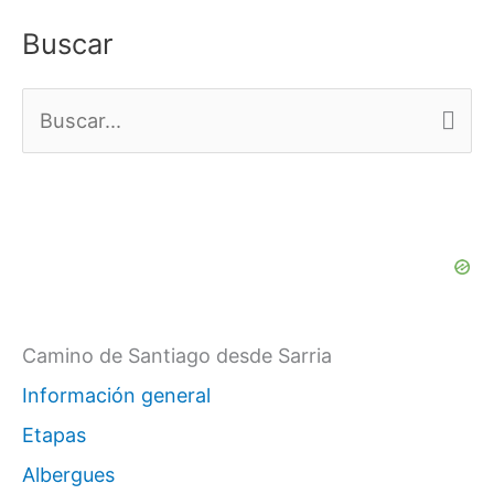
Buscar
B
u
s
c
a
r
p
Camino de Santiago desde Sarria
o
Información general
r
Etapas
:
Albergues