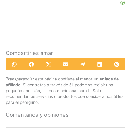
Compartir es amar
Compartir
Compartir
Compartir
Compartir
Compartir
Compartir
Compa
en
en
en
en
en
en
en
WhatsApp
Facebook
X
Email
Telegram
LinkedIn
Pinte
Transparencia:
esta página contiene al menos un
enlace de
(Twitter)
afiliado
. Si contratas a través de él, podemos recibir una
pequeña comisión, sin coste adicional para ti. Solo
recomendamos servicios o productos que consideramos útiles
para el peregrino.
Comentarios y opiniones