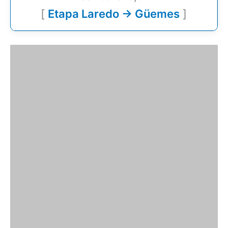
[
Etapa Laredo → Güemes
]