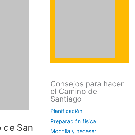
Consejos para hacer
el Camino de
Santiago
Planificación
Preparación física
o de San
Mochila y neceser