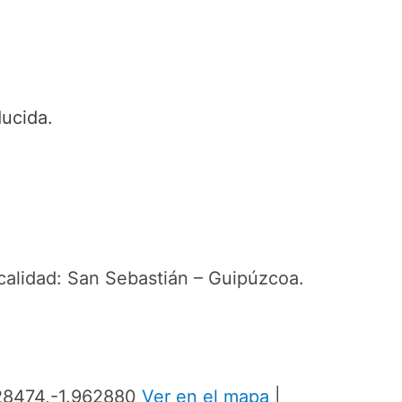
ducida.
calidad: San Sebastián – Guipúzcoa.
328474,-1.962880
Ver en el mapa
|