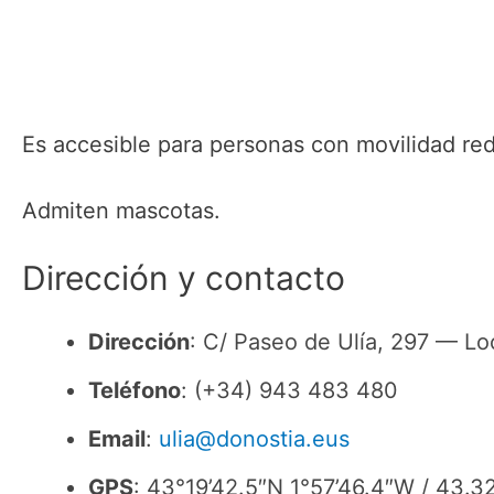
Es accesible para personas con movilidad re
Admiten mascotas.
Dirección y contacto
Dirección
: C/ Paseo de Ulía, 297 — Lo
Teléfono
: (+34) 943 483 480
Email
:
ulia@donostia.eus
GPS
: 43°19’42.5″N 1°57’46.4″W / 43.