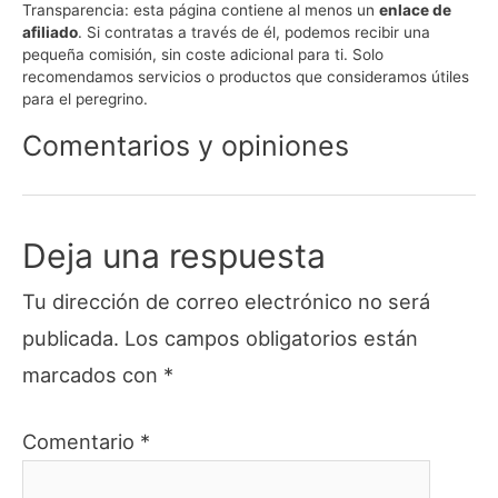
WhatsApp
Facebook
X
Email
Telegram
LinkedIn
Pinte
Transparencia:
esta página contiene al menos un
enlace de
(Twitter)
afiliado
. Si contratas a través de él, podemos recibir una
pequeña comisión, sin coste adicional para ti. Solo
recomendamos servicios o productos que consideramos útiles
para el peregrino.
Comentarios y opiniones
Deja una respuesta
Tu dirección de correo electrónico no será
publicada.
Los campos obligatorios están
marcados con
*
Comentario
*