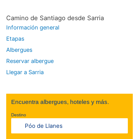
:
Camino de Santiago desde Sarria
Información general
Etapas
Albergues
Reservar albergue
Llegar a Sarria
Encuentra albergues, hoteles y más.
Destino