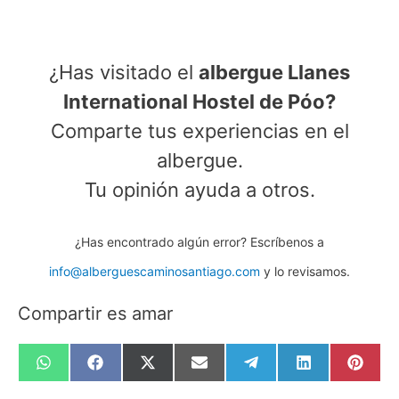
¿Has visitado el
albergue Llanes
International Hostel de Póo?
Comparte tus experiencias en el
albergue.
Tu opinión ayuda a otros.
¿Has encontrado algún error? Escríbenos a
info@alberguescaminosantiago.com
y lo revisamos.
Compartir es amar
Compartir
Compartir
Compartir
Compartir
Compartir
Compartir
Compa
en
en
en
en
en
en
en