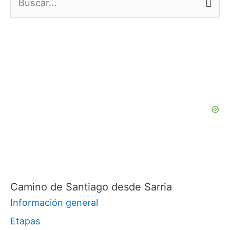
u
s
c
a
r
p
o
r
:
Camino de Santiago desde Sarria
Información general
Etapas