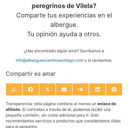
peregrinos de Vilela?
Comparte tus experiencias en el
albergue.
Tu opinión ayuda a otros.
¿Has encontrado algún error? Escríbenos a
info@alberguescaminosantiago.com
y lo revisamos.
Compartir es amar
Compartir
Compartir
Compartir
Compartir
Compartir
Compartir
Compa
en
en
en
en
en
en
en
WhatsApp
Facebook
X
Email
Telegram
LinkedIn
Pinte
Transparencia:
esta página contiene al menos un
enlace de
(Twitter)
afiliado
. Si contratas a través de él, podemos recibir una
pequeña comisión, sin coste adicional para ti. Solo
recomendamos servicios o productos que consideramos útiles
para el peregrino.