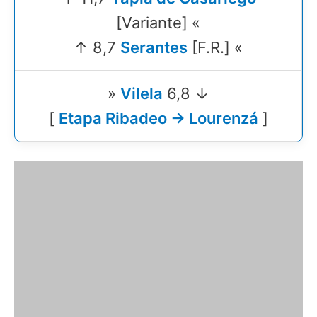
[Variante] «
↑ 8,7
Serantes
[F.R.] «
»
Vilela
6,8 ↓
[
Etapa Ribadeo → Lourenzá
]