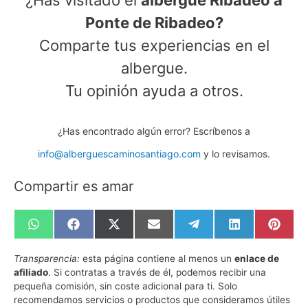
Ponte de Ribadeo?
Comparte tus experiencias en el
albergue.
Tu opinión ayuda a otros.
¿Has encontrado algún error? Escríbenos a
info@alberguescaminosantiago.com
y lo revisamos.
Compartir es amar
Compartir
Compartir
Compartir
Compartir
Compartir
Compartir
Compa
en
en
en
en
en
en
en
WhatsApp
Facebook
X
Email
Telegram
LinkedIn
Pinte
Transparencia:
esta página contiene al menos un
enlace de
(Twitter)
afiliado
. Si contratas a través de él, podemos recibir una
pequeña comisión, sin coste adicional para ti. Solo
recomendamos servicios o productos que consideramos útiles