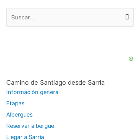
B
u
s
c
a
r
p
Camino de Santiago desde Sarria
o
Información general
r
Etapas
:
Albergues
Reservar albergue
Llegar a Sarria