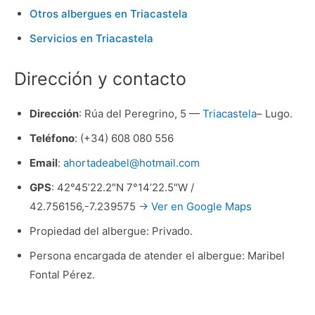
Otros albergues en Triacastela
Servicios en Triacastela
Dirección y contacto
Dirección
: Rúa del Peregrino, 5 —
Triacastela
– Lugo.
Teléfono
: (+34) 608 080 556
Email
:
ahortadeabel@hotmail.com
GPS
: 42°45’22.2″N 7°14’22.5″W /
42.756156,-7.239575
→ Ver en Google Maps
Propiedad del albergue: Privado.
Persona encargada de atender el albergue: Maribel
Fontal Pérez.