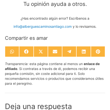
Tu opinión ayuda a otros.
¿Has encontrado algún error? Escríbenos a
info@alberguescaminosantiago.com
y lo revisamos.
Compartir es amar
Compartir
Compartir
Compartir
Compartir
Compartir
Compartir
Compa
en
en
en
en
en
en
en
WhatsApp
Facebook
X
Email
Telegram
LinkedIn
Pinte
Transparencia:
esta página contiene al menos un
enlace de
(Twitter)
afiliado
. Si contratas a través de él, podemos recibir una
pequeña comisión, sin coste adicional para ti. Solo
recomendamos servicios o productos que consideramos útiles
para el peregrino.
Deja una respuesta