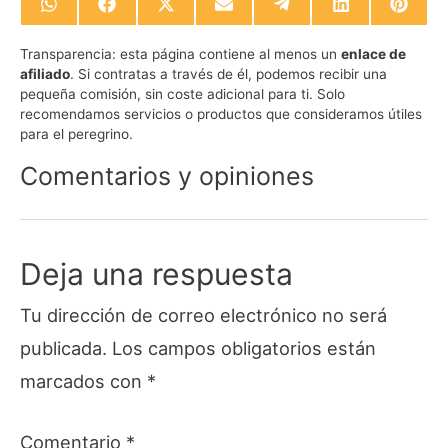
Compartir
Compartir
Compartir
Compartir
Compartir
Compartir
Compa
en
en
en
en
en
en
en
WhatsApp
Facebook
X
Email
Telegram
LinkedIn
Pinte
Transparencia:
esta página contiene al menos un
enlace de
(Twitter)
afiliado
. Si contratas a través de él, podemos recibir una
pequeña comisión, sin coste adicional para ti. Solo
recomendamos servicios o productos que consideramos útiles
para el peregrino.
Comentarios y opiniones
Deja una respuesta
Tu dirección de correo electrónico no será
publicada.
Los campos obligatorios están
marcados con
*
Comentario
*