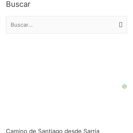
Buscar
B
u
s
c
a
r
p
o
r
:
Camino de Santiago desde Sarria