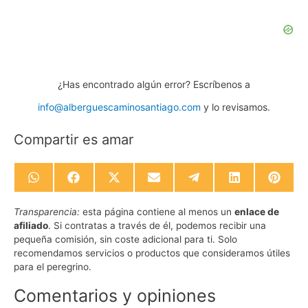
¿Has encontrado algún error? Escríbenos a
info@alberguescaminosantiago.com
y lo revisamos.
Compartir es amar
Compartir
Compartir
Compartir
Compartir
Compartir
Compartir
Compa
en
en
en
en
en
en
en
WhatsApp
Facebook
X
Email
Telegram
LinkedIn
Pinte
Transparencia:
esta página contiene al menos un
enlace de
(Twitter)
afiliado
. Si contratas a través de él, podemos recibir una
pequeña comisión, sin coste adicional para ti. Solo
recomendamos servicios o productos que consideramos útiles
para el peregrino.
Comentarios y opiniones