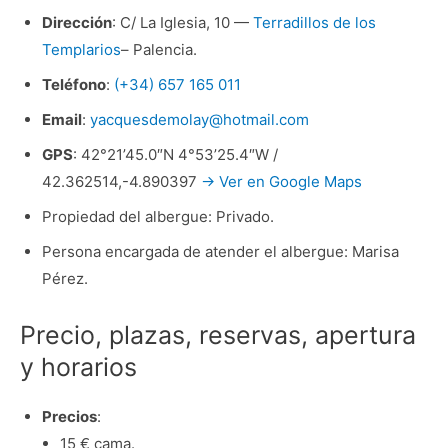
Dirección
: C/ La Iglesia, 10 —
Terradillos de los
Templarios
– Palencia.
Teléfono
:
(+34) 657 165 011
Email
:
yacquesdemolay@hotmail.com
GPS
: 42°21’45.0″N 4°53’25.4″W /
42.362514,-4.890397
→ Ver en Google Maps
Propiedad del albergue: Privado.
Persona encargada de atender el albergue: Marisa
Pérez.
Precio, plazas, reservas, apertura
y horarios
Precios
:
15 € cama.