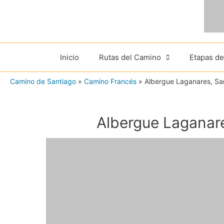
Ir
al
contenido
Inicio
Rutas del Camino
Etapas d
Camino de Santiago
»
Camino Francés
»
Albergue Laganares, Sa
Albergue Laganare