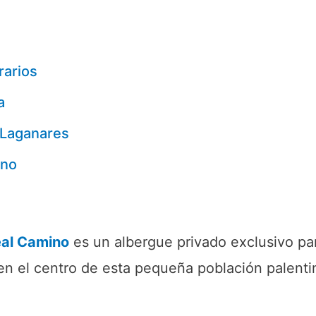
rarios
a
 Laganares
ino
eal Camino
es un albergue privado exclusivo pa
 en el centro de esta pequeña población palenti