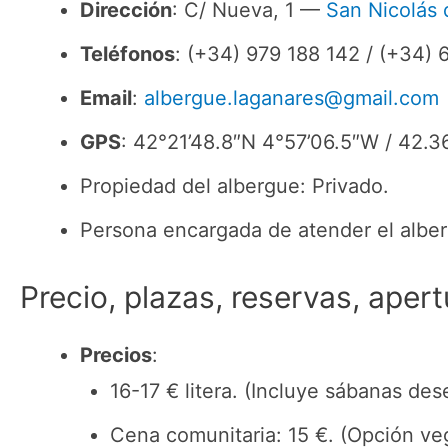
Dirección
: C/ Nueva, 1 —
San Nicolás 
Teléfonos
: (+34) 979 188 142 / (+34) 
Email
:
albergue.laganares@gmail.com
GPS
: 42°21’48.8″N 4°57’06.5″W / 42
Propiedad del albergue: Privado.
Persona encargada de atender el alber
Precio, plazas, reservas, apert
Precios
:
16-17 € litera. (Incluye sábanas de
Cena comunitaria: 15 €. (Opción ve