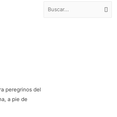
B
u
s
c
a
r
p
o
ra peregrinos del
r
na, a pie de
: