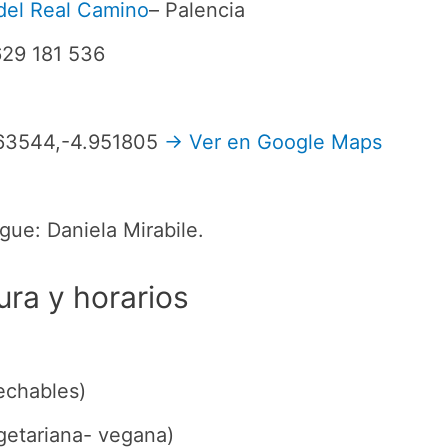
del Real Camino
– Palencia
629 181 536
.363544,-4.951805
→ Ver en Google Maps
gue: Daniela Mirabile.
ura y horarios
sechables)
getariana- vegana)