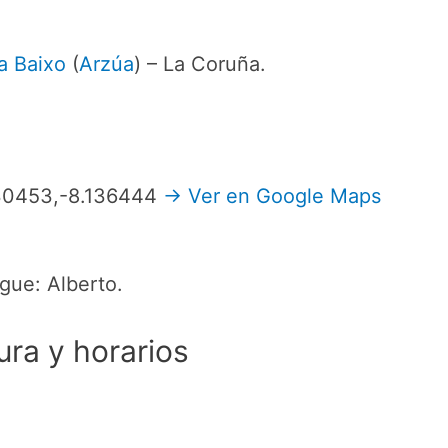
a Baixo
(
Arzúa
) – La Coruña.
930453,-8.136444
→ Ver en Google Maps
gue: Alberto.
ura y horarios