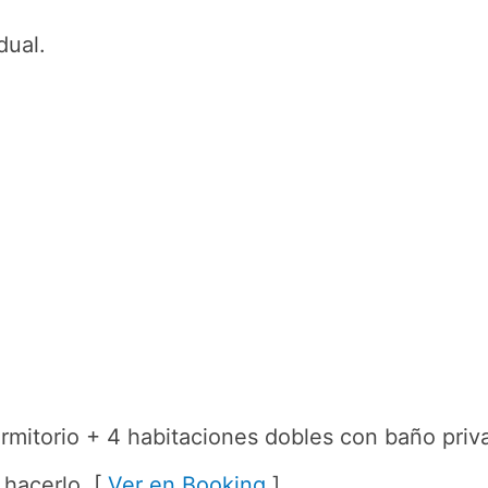
dual.
dormitorio + 4 habitaciones dobles con baño priv
 hacerlo. [
Ver en Booking
]