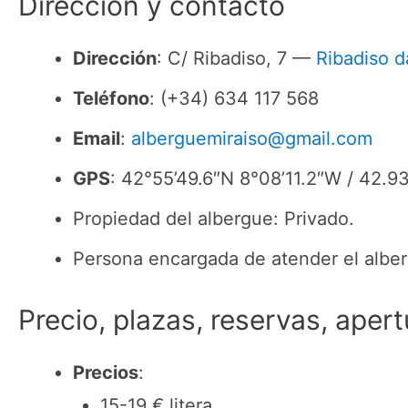
Dirección y contacto
Dirección
: C/ Ribadiso, 7 —
Ribadiso d
Teléfono
: (+34) 634 117 568
Email
:
alberguemiraiso@gmail.com
GPS
: 42°55’49.6″N 8°08’11.2″W / 42.
Propiedad del albergue: Privado.
Persona encargada de atender el alber
Precio, plazas, reservas, apert
Precios
:
15-19 € litera.