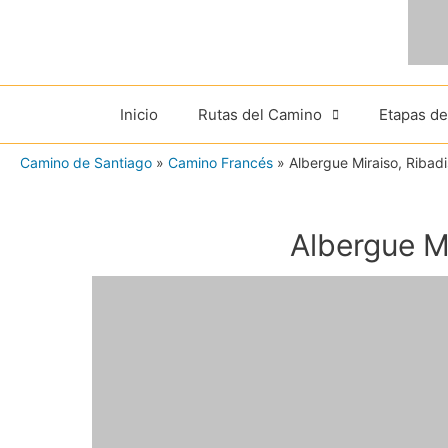
Ir
al
contenido
Inicio
Rutas del Camino
Etapas d
Camino de Santiago
»
Camino Francés
»
Albergue Miraiso, Ribad
Albergue M