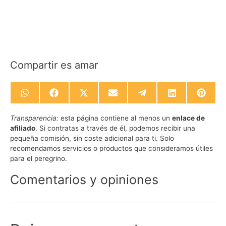
Compartir es amar
Compartir
Compartir
Compartir
Compartir
Compartir
Compartir
Compa
en
en
en
en
en
en
en
WhatsApp
Facebook
X
Email
Telegram
LinkedIn
Pinte
Transparencia:
esta página contiene al menos un
enlace de
(Twitter)
afiliado
. Si contratas a través de él, podemos recibir una
pequeña comisión, sin coste adicional para ti. Solo
recomendamos servicios o productos que consideramos útiles
para el peregrino.
Comentarios y opiniones