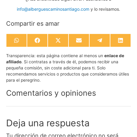
info@alberguescaminosantiago.com
y lo revisamos.
Compartir es amar
Compartir
Compartir
Compartir
Compartir
Compartir
Compa
en
en
en
en
en
en
WhatsApp
Facebook
X
Email
Telegram
Linked
Transparencia:
esta página contiene al menos un
enlace de
(Twitter)
afiliado
. Si contratas a través de él, podemos recibir una
pequeña comisión, sin coste adicional para ti. Solo
recomendamos servicios o productos que consideramos útiles
para el peregrino.
Comentarios y opiniones
Deja una respuesta
Tu dirección de correo electrónico no será