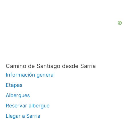
a
r
p
o
r
:
Camino de Santiago desde Sarria
Información general
Etapas
Albergues
Reservar albergue
Llegar a Sarria