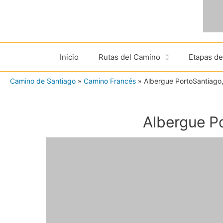
Ir
al
contenido
Inicio
Rutas del Camino
Etapas d
Camino de Santiago
»
Camino Francés
»
Albergue PortoSantiago,
Albergue P