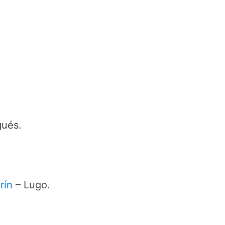
gués.
rín
– Lugo.