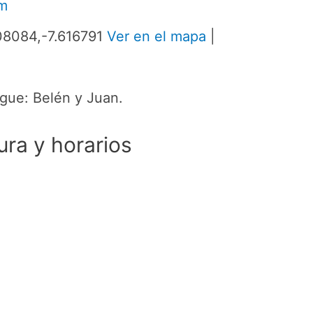
om
808084,-7.616791
Ver en el mapa
|
gue: Belén y Juan.
ura y horarios