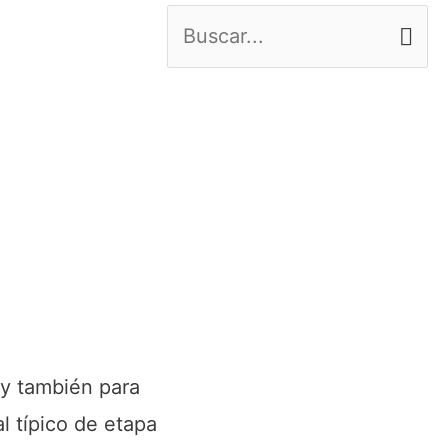
B
u
s
c
a
r
p
o
r
:
 y también para
al típico de etapa