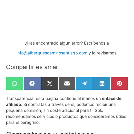
¿Has encontrado algún error? Escríbenos a
info@alberguescaminosantiago.com
y lo revisamos.
Compartir es amar
Compartir
Compartir
Compartir
Compartir
Compartir
Compartir
Compa
en
en
en
en
en
en
en
WhatsApp
Facebook
X
Email
Telegram
LinkedIn
Pinte
Transparencia:
esta página contiene al menos un
enlace de
(Twitter)
afiliado
. Si contratas a través de él, podemos recibir una
pequeña comisión, sin coste adicional para ti. Solo
recomendamos servicios o productos que consideramos útiles
para el peregrino.