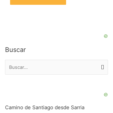
Buscar
B
u
s
c
a
Camino de Santiago desde Sarria
r