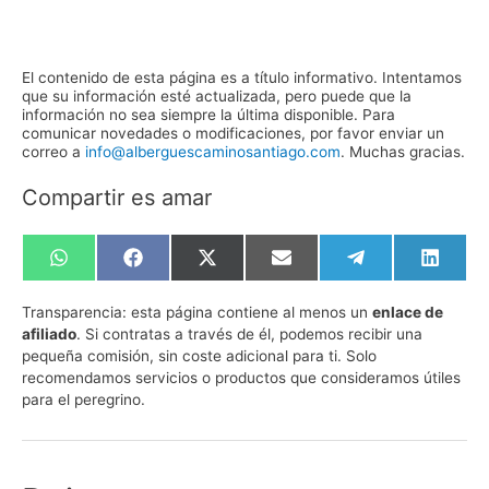
El contenido de esta página es a título informativo. Intentamos
que su información esté actualizada, pero puede que la
información no sea siempre la última disponible. Para
comunicar novedades o modificaciones, por favor enviar un
correo a
info@alberguescaminosantiago.com
. Muchas gracias.
Compartir es amar
Compartir
Compartir
Compartir
Compartir
Compartir
Compa
en
en
en
en
en
en
WhatsApp
Facebook
X
Email
Telegram
Linked
Transparencia:
esta página contiene al menos un
enlace de
(Twitter)
afiliado
. Si contratas a través de él, podemos recibir una
pequeña comisión, sin coste adicional para ti. Solo
recomendamos servicios o productos que consideramos útiles
para el peregrino.