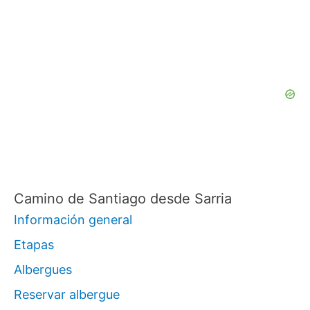
c
a
r
p
o
r
:
Camino de Santiago desde Sarria
Información general
Etapas
Albergues
Reservar albergue