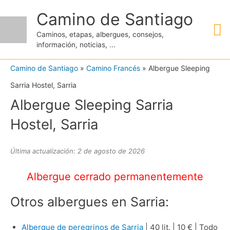
Ir
Camino de Santiago
M
al
Caminos, etapas, albergues, consejos,
contenido
información, noticias, ...
pr
Camino de Santiago
»
Camino Francés
»
Albergue Sleeping
Sarria Hostel, Sarria
Albergue Sleeping Sarria
Hostel, Sarria
Última actualización: 2 de agosto de 2026
Albergue cerrado permanentemente
Otros albergues en Sarria:
Albergue de peregrinos de Sarria
| 40 lit. | 10 € | Todo