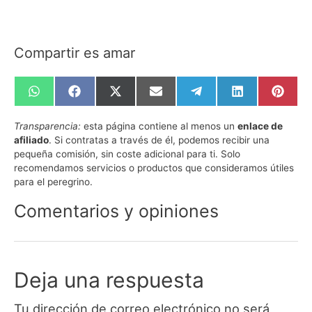
Compartir es amar
Compartir
Compartir
Compartir
Compartir
Compartir
Compartir
Compa
en
en
en
en
en
en
en
WhatsApp
Facebook
X
Email
Telegram
LinkedIn
Pinte
Transparencia:
esta página contiene al menos un
enlace de
(Twitter)
afiliado
. Si contratas a través de él, podemos recibir una
pequeña comisión, sin coste adicional para ti. Solo
recomendamos servicios o productos que consideramos útiles
para el peregrino.
Comentarios y opiniones
Deja una respuesta
Tu dirección de correo electrónico no será