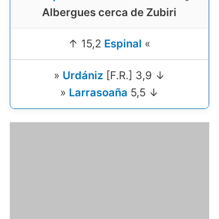
Albergues cerca de Zubiri
↑ 15,2
Espinal
«
»
Urdániz
[F.R.] 3,9 ↓
»
Larrasoaña
5,5 ↓