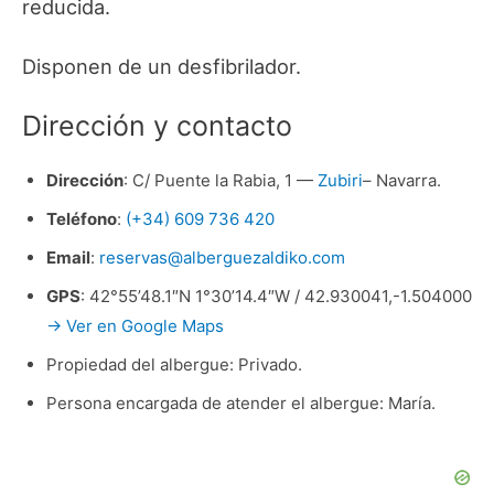
reducida.
Disponen de un desfibrilador.
Dirección y contacto
Dirección
: C/ Puente la Rabia, 1 —
Zubiri
– Navarra.
Teléfono
:
(+34) 609 736 420
Email
:
reservas@alberguezaldiko.com
GPS
: 42°55’48.1″N 1°30’14.4″W / 42.930041,-1.504000
→ Ver en Google Maps
Propiedad del albergue: Privado.
Persona encargada de atender el albergue: María.