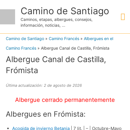
Ir
Camino de Santiago
M
al
Caminos, etapas, albergues, consejos,
contenido
información, noticias, ...
pr
Camino de Santiago
»
Camino Francés
»
Albergues en el
Camino Francés
»
Albergue Canal de Castilla, Frómista
Albergue Canal de Castilla,
Frómista
Última actualización: 2 de agosto de 2026
Albergue cerrado permanentemente
Albergues en Frómista:
Acogida de invierno Betania
| 7 lit. | – | Octubre-Mayo