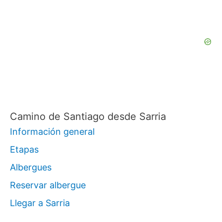
a
r
p
o
r
:
Camino de Santiago desde Sarria
Información general
Etapas
Albergues
Reservar albergue
Llegar a Sarria