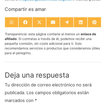
Compartir es amar
Compartir
Compartir
Compartir
Compartir
Compartir
Compartir
Compa
en
en
en
en
en
en
en
WhatsApp
Facebook
X
Email
Telegram
LinkedIn
Pinte
Transparencia:
esta página contiene al menos un
enlace de
(Twitter)
afiliado
. Si contratas a través de él, podemos recibir una
pequeña comisión, sin coste adicional para ti. Solo
recomendamos servicios o productos que consideramos útiles
para el peregrino.
Deja una respuesta
Tu dirección de correo electrónico no será
publicada.
Los campos obligatorios están
marcados con
*