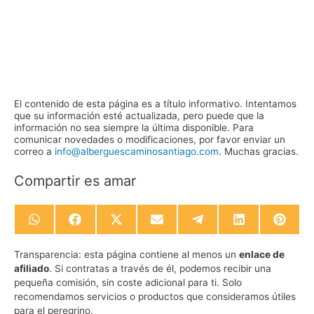
El contenido de esta página es a título informativo. Intentamos
que su información esté actualizada, pero puede que la
información no sea siempre la última disponible. Para
comunicar novedades o modificaciones, por favor enviar un
correo a
info@alberguescaminosantiago.com
. Muchas gracias.
Compartir es amar
Compartir
Compartir
Compartir
Compartir
Compartir
Compartir
Compa
en
en
en
en
en
en
en
WhatsApp
Facebook
X
Email
Telegram
LinkedIn
Pinte
Transparencia:
esta página contiene al menos un
enlace de
(Twitter)
afiliado
. Si contratas a través de él, podemos recibir una
pequeña comisión, sin coste adicional para ti. Solo
recomendamos servicios o productos que consideramos útiles
para el peregrino.