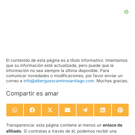
El contenido de esta página es a título informativo. Intentamos
que su información esté actualizada, pero puede que la
información no sea siempre la última disponible. Para
comunicar novedades o modificaciones, por favor enviar un
correo a
info@alberguescaminosantiago.com
. Muchas gracias.
Compartir es amar
Compartir
Compartir
Compartir
Compartir
Compartir
Compartir
Compa
en
en
en
en
en
en
en
WhatsApp
Facebook
X
Email
Telegram
LinkedIn
Pinte
Transparencia:
esta página contiene al menos un
enlace de
(Twitter)
afiliado
. Si contratas a través de él, podemos recibir una