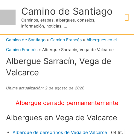
Ir
Camino de Santiago
M
al
Caminos, etapas, albergues, consejos,
contenido
información, noticias, ...
pr
Camino de Santiago
»
Camino Francés
»
Albergues en el
Camino Francés
»
Albergue Sarracín, Vega de Valcarce
Albergue Sarracín, Vega de
Valcarce
Última actualización: 2 de agosto de 2026
Albergue cerrado permanentemente
Albergues en Vega de Valcarce
Albergue de peregrinos de Vega de Valcarce
| 64 lit. |