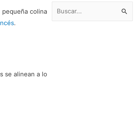
B
a pequeña colina
u
ancés
.
s
c
a
r
 se alinean a lo
p
o
r
: