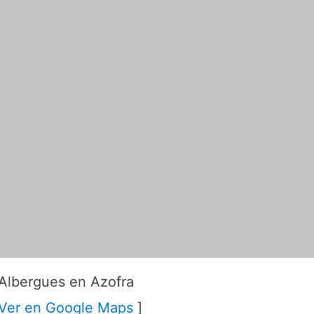
Albergues en Azofra
Ver en Google Maps
]