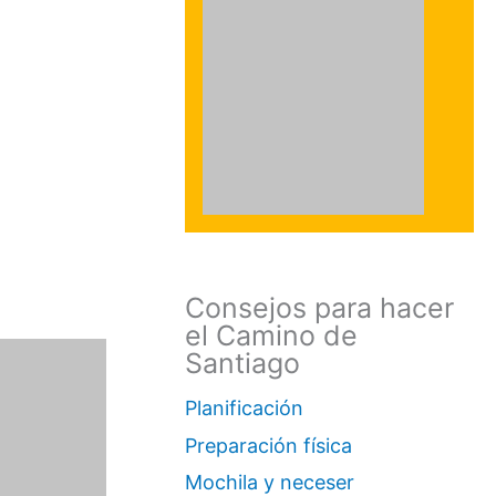
Consejos para hacer
el Camino de
Santiago
Planificación
Preparación física
Mochila y neceser