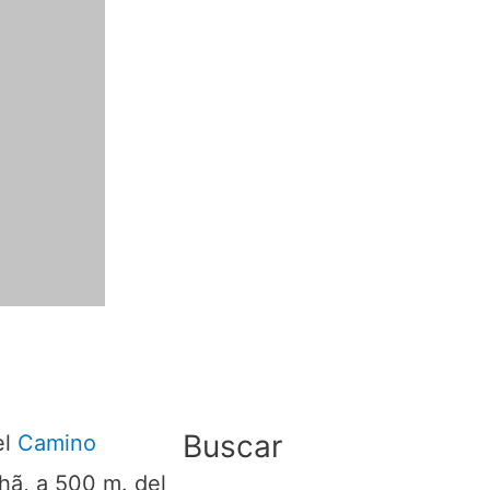
Buscar
el
Camino
Chã, a 500 m. del