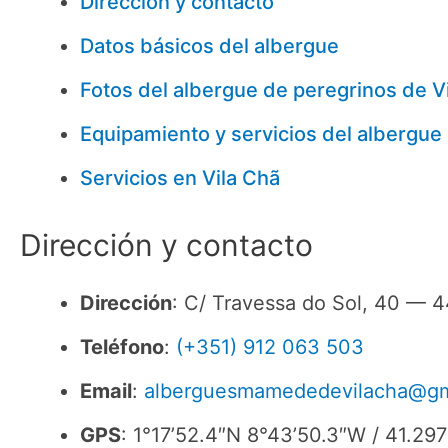
Dirección y contacto
Datos básicos del albergue
Fotos del albergue de peregrinos de V
Equipamiento y servicios del alberg
Servicios en Vila Chã
Dirección y contacto
Dirección
: C/ Travessa do Sol, 40 — 4
Teléfono
:
(+351) 912 063 503
Email
:
alberguesmamededevilacha@gm
GPS
: 1°17’52.4″N 8°43’50.3″W / 41.2