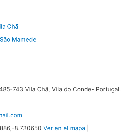
ila Chã
ue São Mamede
485-743 Vila Chã, Vila do Conde- Portugal.
ail.com
97886,-8.730650
Ver en el mapa
|