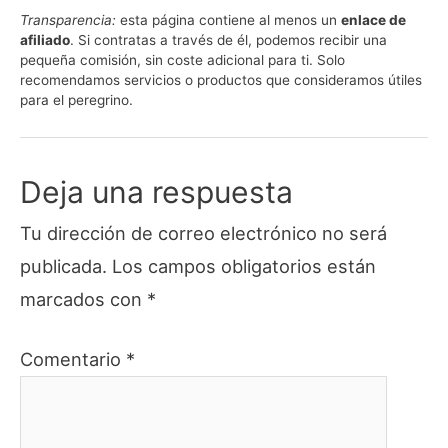
WhatsApp
Facebook
X
Email
Telegram
LinkedIn
Pinte
Transparencia:
esta página contiene al menos un
enlace de
(Twitter)
afiliado
. Si contratas a través de él, podemos recibir una
pequeña comisión, sin coste adicional para ti. Solo
recomendamos servicios o productos que consideramos útiles
para el peregrino.
Deja una respuesta
Tu dirección de correo electrónico no será
publicada.
Los campos obligatorios están
marcados con
*
Comentario
*