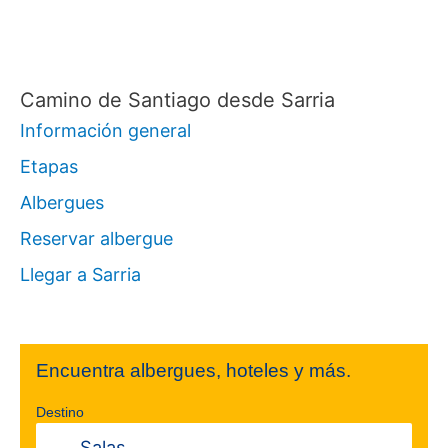
r
:
Camino de Santiago desde Sarria
Información general
Etapas
Albergues
Reservar albergue
Llegar a Sarria
Encuentra albergues, hoteles y más.
Destino