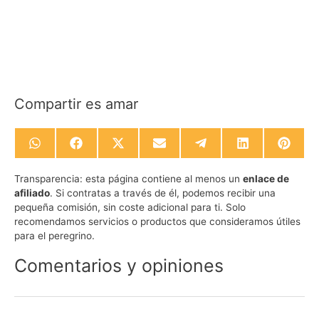
Compartir es amar
Compartir
Compartir
Compartir
Compartir
Compartir
Compartir
Compa
en
en
en
en
en
en
en
WhatsApp
Facebook
X
Email
Telegram
LinkedIn
Pinte
Transparencia:
esta página contiene al menos un
enlace de
(Twitter)
afiliado
. Si contratas a través de él, podemos recibir una
pequeña comisión, sin coste adicional para ti. Solo
recomendamos servicios o productos que consideramos útiles
para el peregrino.
Comentarios y opiniones