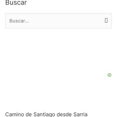
Buscar
B
u
s
c
a
r
p
o
r
:
Camino de Santiago desde Sarria