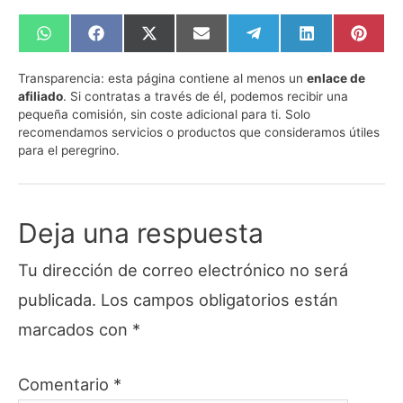
Compartir
Compartir
Compartir
Compartir
Compartir
Compartir
Compa
en
en
en
en
en
en
en
WhatsApp
Facebook
X
Email
Telegram
LinkedIn
Pinte
Transparencia:
esta página contiene al menos un
enlace de
(Twitter)
afiliado
. Si contratas a través de él, podemos recibir una
pequeña comisión, sin coste adicional para ti. Solo
recomendamos servicios o productos que consideramos útiles
para el peregrino.
Deja una respuesta
Tu dirección de correo electrónico no será
publicada.
Los campos obligatorios están
marcados con
*
Comentario
*