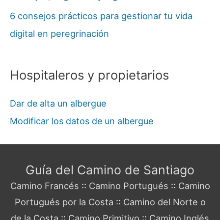
6 consejos prácticos para gestionar tu vida
digital en peregrinación
Hospitaleros y propietarios
Dar de alta un albergue
Modificar los datos de un albergue
Guía del Camino de Santiago
Camino Francés
::
Camino Portugués
::
Camino
Portugués por la Costa
::
Camino del Norte o
de la Costa
::
Camino Primitivo
::
Camino Inglés