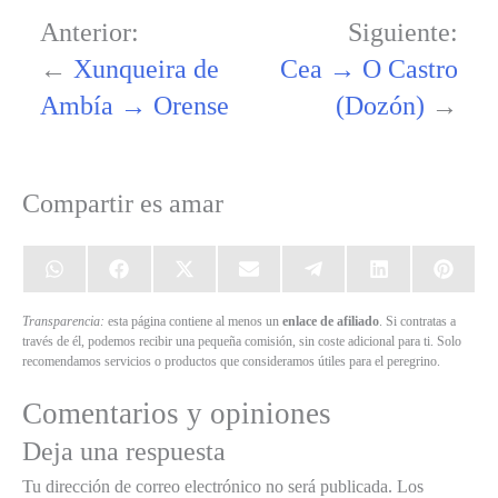
Anterior:
Siguiente:
←
Xunqueira de
Cea → O Castro
Ambía → Orense
(Dozón)
→
Compartir es amar
Compartir
Compartir
Compartir
Compartir
Compartir
Compartir
Compart
en
en
en
en
en
en
en
WhatsApp
Facebook
X
Email
Telegram
LinkedIn
Pinteres
Transparencia:
esta página contiene al menos un
enlace de afiliado
. Si contratas a
(Twitter)
través de él, podemos recibir una pequeña comisión, sin coste adicional para ti. Solo
recomendamos servicios o productos que consideramos útiles para el peregrino.
Comentarios y opiniones
Deja una respuesta
Tu dirección de correo electrónico no será publicada.
Los