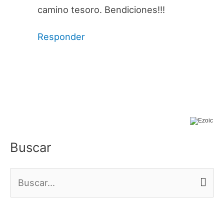
camino tesoro. Bendiciones!!!
Responder
Buscar
B
u
s