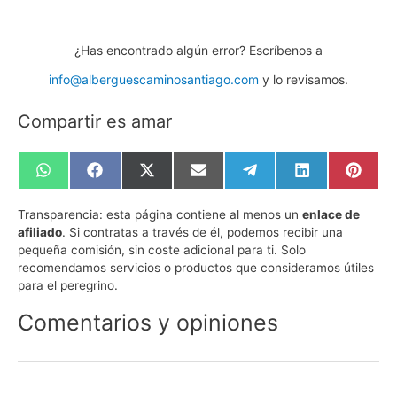
¿Has encontrado algún error? Escríbenos a
info@alberguescaminosantiago.com
y lo revisamos.
Compartir es amar
Compartir
Compartir
Compartir
Compartir
Compartir
Compartir
Compa
en
en
en
en
en
en
en
WhatsApp
Facebook
X
Email
Telegram
LinkedIn
Pinte
Transparencia:
esta página contiene al menos un
enlace de
(Twitter)
afiliado
. Si contratas a través de él, podemos recibir una
pequeña comisión, sin coste adicional para ti. Solo
recomendamos servicios o productos que consideramos útiles
para el peregrino.
Comentarios y opiniones