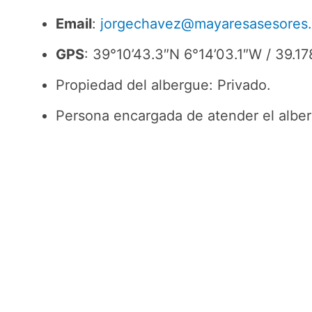
Email
:
jorgechavez@mayaresasesores
GPS
: 39°10’43.3″N 6°14’03.1″W / 39.1
Propiedad del albergue: Privado.
Persona encargada de atender el alber