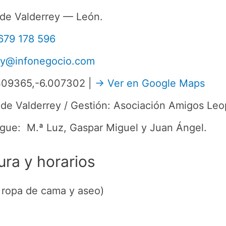
 de Valderrey — León.
679 178 596
ey@infonegocio.com
.409365,-6.007302 |
→ Ver en Google Maps
 de Valderrey / Gestión: Asociación Amigos Leo
rgue: M.ª Luz, Gaspar Miguel y Juan Ángel.
ura y horarios
e ropa de cama y aseo)