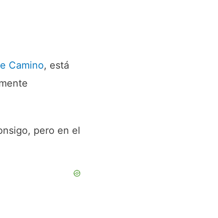
he Camino
, está
amente
onsigo, pero en el