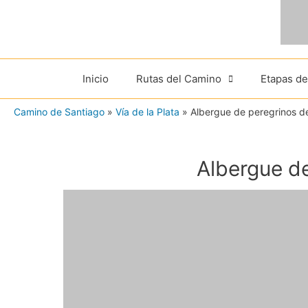
Ir
al
contenido
Inicio
Rutas del Camino
Etapas d
Camino de Santiago
»
Vía de la Plata
»
Albergue de peregrinos d
Albergue de