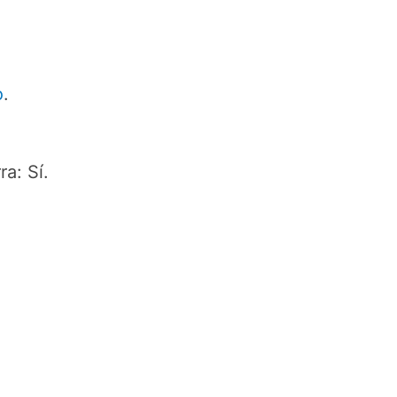
o
.
ra: Sí.