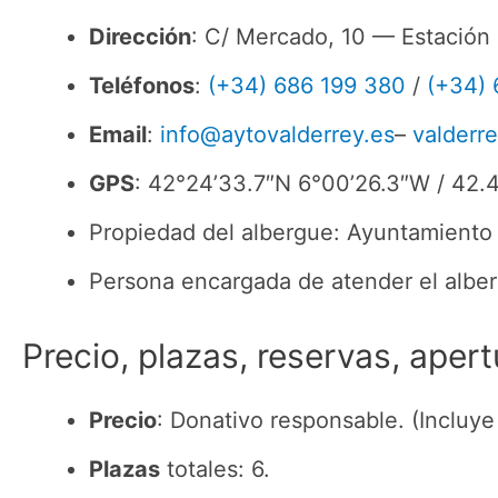
Dirección
: C/ Mercado, 10 — Estación
Teléfonos
:
(+34) 686 199 380
/
(+34) 
Email
:
info@aytovalderrey.es
–
valderr
GPS
: 42°24’33.7″N 6°00’26.3″W / 42
Propiedad del albergue: Ayuntamiento
Persona encargada de atender el albe
Precio, plazas, reservas, apert
Precio
: Donativo responsable. (Incluy
Plazas
totales: 6.