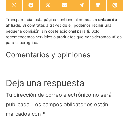
Compartir
Compartir
Compartir
Compartir
Compartir
Compartir
Compa
en
en
en
en
en
en
en
WhatsApp
Facebook
X
Email
Telegram
LinkedIn
Pinte
Transparencia:
esta página contiene al menos un
enlace de
(Twitter)
afiliado
. Si contratas a través de él, podemos recibir una
pequeña comisión, sin coste adicional para ti. Solo
recomendamos servicios o productos que consideramos útiles
para el peregrino.
Comentarios y opiniones
Deja una respuesta
Tu dirección de correo electrónico no será
publicada.
Los campos obligatorios están
marcados con
*