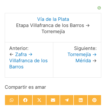
Vía de la Plata
Etapa Villafranca de los Barros →
Torremejía
Anterior:
Siguiente:
←
Zafra →
Torremejía →
Villafranca de los
Mérida
→
Barros
Compartir es amar
Compartir
Compartir
Compartir
Compartir
Compartir
Compartir
Compa