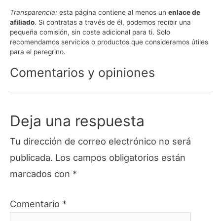
en
en
en
en
en
en
en
WhatsApp
Facebook
X
Email
Telegram
LinkedIn
Pinte
Transparencia:
esta página contiene al menos un
enlace de
(Twitter)
afiliado
. Si contratas a través de él, podemos recibir una
pequeña comisión, sin coste adicional para ti. Solo
recomendamos servicios o productos que consideramos útiles
para el peregrino.
Comentarios y opiniones
Deja una respuesta
Tu dirección de correo electrónico no será
publicada.
Los campos obligatorios están
marcados con
*
Comentario
*