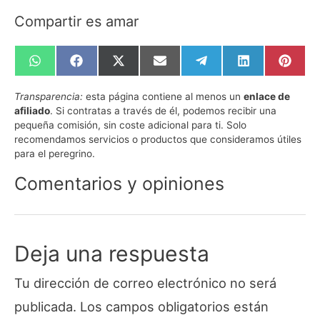
Compartir es amar
Compartir
Compartir
Compartir
Compartir
Compartir
Compartir
Compa
en
en
en
en
en
en
en
WhatsApp
Facebook
X
Email
Telegram
LinkedIn
Pinte
Transparencia:
esta página contiene al menos un
enlace de
(Twitter)
afiliado
. Si contratas a través de él, podemos recibir una
pequeña comisión, sin coste adicional para ti. Solo
recomendamos servicios o productos que consideramos útiles
para el peregrino.
Comentarios y opiniones
Deja una respuesta
Tu dirección de correo electrónico no será
publicada.
Los campos obligatorios están