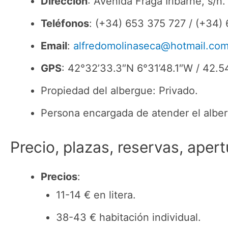
Dirección
: Avenida Fraga Iribarne, s/n
Teléfonos
: (+34) 653 375 727 / (+34)
Email
:
alfredomolinaseca@hotmail.co
GPS
: 42°32’33.3″N 6°31’48.1″W / 42
Propiedad del albergue: Privado.
Persona encargada de atender el alberg
Precio, plazas, reservas, apert
Precios
:
11-14 € en litera.
38-43 € habitación individual.