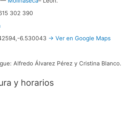
. —
Molinaseca
– León.
 615 302 390
m
.542594,-6.530043
→ Ver en Google Maps
ue: Alfredo Álvarez Pérez y Cristina Blanco.
ura y horarios