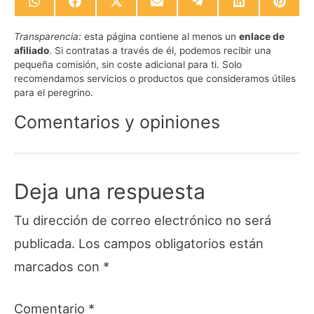
Compartir
Compartir
Compartir
Compartir
Compartir
Compartir
Compa
en
en
en
en
en
en
en
WhatsApp
Facebook
X
Email
Telegram
LinkedIn
Pinte
Transparencia:
esta página contiene al menos un
enlace de
(Twitter)
afiliado
. Si contratas a través de él, podemos recibir una
pequeña comisión, sin coste adicional para ti. Solo
recomendamos servicios o productos que consideramos útiles
para el peregrino.
Comentarios y opiniones
Deja una respuesta
Tu dirección de correo electrónico no será
publicada.
Los campos obligatorios están
marcados con
*
Comentario
*