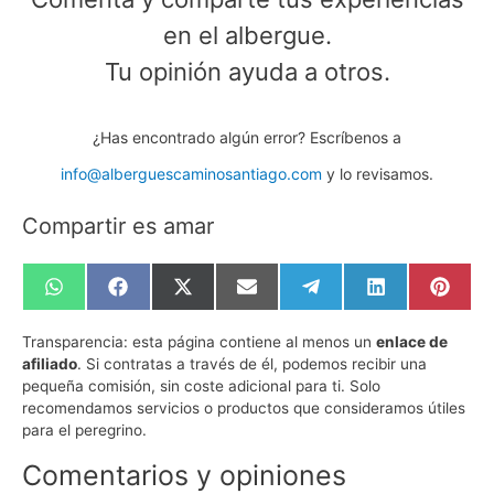
en el albergue.
Tu opinión ayuda a otros.
¿Has encontrado algún error? Escríbenos a
info@alberguescaminosantiago.com
y lo revisamos.
Compartir es amar
Compartir
Compartir
Compartir
Compartir
Compartir
Compartir
Compa
en
en
en
en
en
en
en
WhatsApp
Facebook
X
Email
Telegram
LinkedIn
Pinte
Transparencia:
esta página contiene al menos un
enlace de
(Twitter)
afiliado
. Si contratas a través de él, podemos recibir una
pequeña comisión, sin coste adicional para ti. Solo
recomendamos servicios o productos que consideramos útiles
para el peregrino.
Comentarios y opiniones