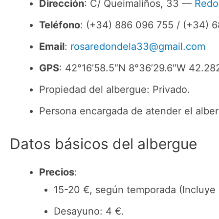
Dirección
: C/ Queimaliños, 33 —
Redo
Teléfono
: (+34) 886 096 755 / (+34) 
Email
:
rosaredondela33@gmail.com
GPS
: 42°16’58.5″N 8°36’29.6″W 42.2
Propiedad del albergue: Privado.
Persona encargada de atender el alber
Datos básicos del albergue
Precios
:
15-20 €, según temporada (Incluye
Desayuno: 4 €.