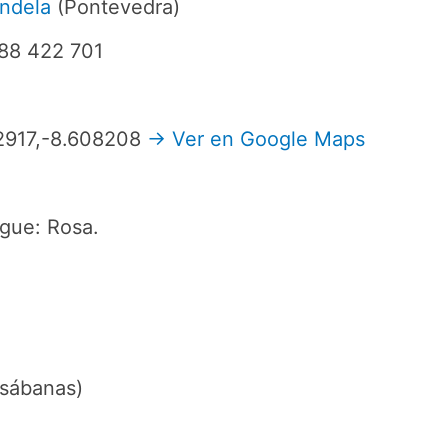
ndela
(Pontevedra)
688 422 701
82917,-8.608208
→ Ver en Google Maps
gue: Rosa.
 sábanas)