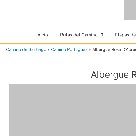
Ir
al
contenido
Inicio
Rutas del Camino
Etapas d
Camino de Santiago
»
Camino Portugués
»
Albergue Rosa D’Abre
Albergue 