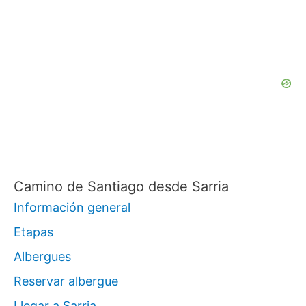
c
a
r
p
o
r
:
Camino de Santiago desde Sarria
Información general
Etapas
Albergues
Reservar albergue
Llegar a Sarria