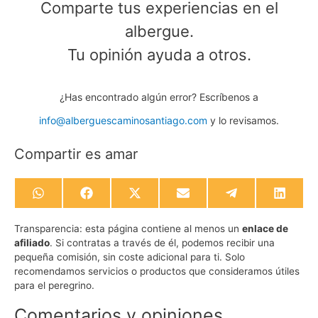
Comparte tus experiencias en el
albergue.
Tu opinión ayuda a otros.
¿Has encontrado algún error? Escríbenos a
info@alberguescaminosantiago.com
y lo revisamos.
Compartir es amar
Compartir
Compartir
Compartir
Compartir
Compartir
Compa
en
en
en
en
en
en
WhatsApp
Facebook
X
Email
Telegram
Linked
Transparencia:
esta página contiene al menos un
enlace de
(Twitter)
afiliado
. Si contratas a través de él, podemos recibir una
pequeña comisión, sin coste adicional para ti. Solo
recomendamos servicios o productos que consideramos útiles
para el peregrino.
Comentarios y opiniones