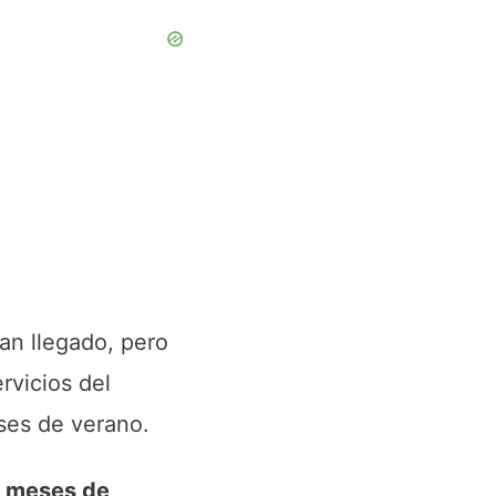
han llegado, pero
rvicios del
ses de verano.
s meses de