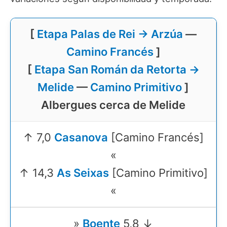
[
Etapa Palas de Rei → Arzúa
—
Camino Francés
]
[
Etapa San Román da Retorta →
Melide
—
Camino Primitivo
]
Albergues cerca de Melide
↑ 7,0
Casanova
[Camino Francés]
«
↑ 14,3
As Seixas
[Camino Primitivo]
«
»
Boente
5,8 ↓