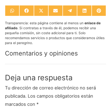
Compartir
Compartir
Compartir
Compartir
Compartir
Compartir
Compa
en
en
en
en
en
en
en
WhatsApp
Facebook
X
Email
Telegram
LinkedIn
Pinte
Transparencia:
esta página contiene al menos un
enlace de
(Twitter)
afiliado
. Si contratas a través de él, podemos recibir una
pequeña comisión, sin coste adicional para ti. Solo
recomendamos servicios o productos que consideramos útiles
para el peregrino.
Comentarios y opiniones
Deja una respuesta
Tu dirección de correo electrónico no será
publicada.
Los campos obligatorios están
marcados con
*