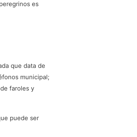
peregrinos es
tada que data de
léfonos municipal;
de faroles y
 que puede ser