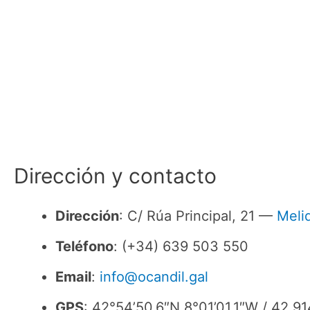
Dirección y contacto
Dirección
: C/ Rúa Principal, 21 —
Meli
Teléfono
: (+34) 639 503 550
Email
:
info@ocandil.gal
GPS
: 42°54’50.6″N 8°01’01.1″W / 42.