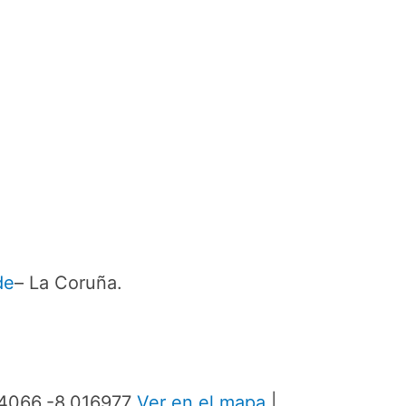
de
– La Coruña.
914066,-8.016977
Ver en el mapa
|