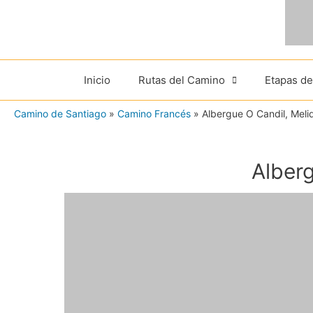
Ir
al
contenido
Inicio
Rutas del Camino
Etapas d
Camino de Santiago
»
Camino Francés
»
Albergue O Candil, Meli
Alberg