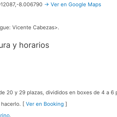
.912087,-8.006790
→ Ver en Google Maps
rgue: Vicente Cabezas>.
ura y horarios
de 20 y 29 plazas, divididos en boxes de 4 a 6 
 hacerlo. [
Ver en Booking
]
rino
.