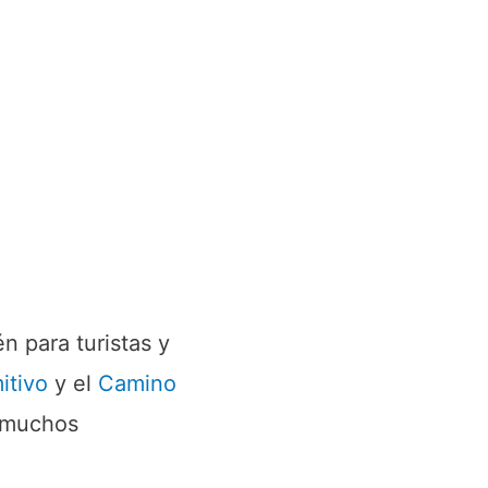
s
c
a
r
p
o
r
:
n para turistas y
itivo
y el
Camino
a muchos