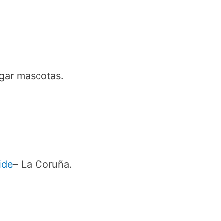
rgar mascotas.
ide
– La Coruña.