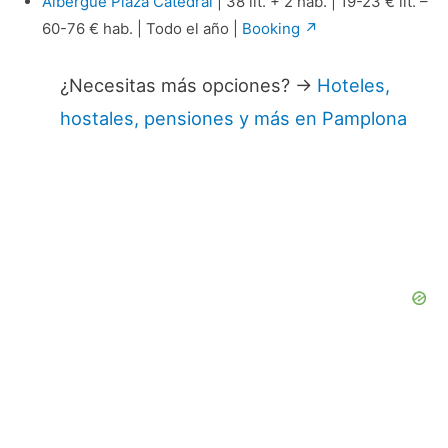
Albergue Plaza Catedral
| 38 lit. + 2 hab. | 19-23 € lit. –
60-76 € hab. | Todo el año |
Booking ↗
¿Necesitas más opciones? →
Hoteles,
hostales, pensiones y más en Pamplona