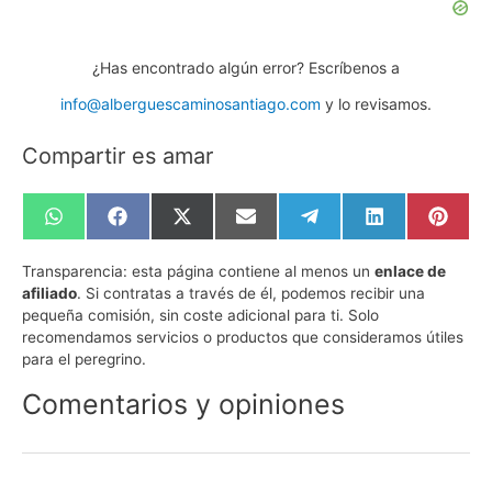
¿Has encontrado algún error? Escríbenos a
info@alberguescaminosantiago.com
y lo revisamos.
Compartir es amar
Compartir
Compartir
Compartir
Compartir
Compartir
Compartir
Compa
en
en
en
en
en
en
en
WhatsApp
Facebook
X
Email
Telegram
LinkedIn
Pinte
Transparencia:
esta página contiene al menos un
enlace de
(Twitter)
afiliado
. Si contratas a través de él, podemos recibir una
pequeña comisión, sin coste adicional para ti. Solo
recomendamos servicios o productos que consideramos útiles
para el peregrino.
Comentarios y opiniones