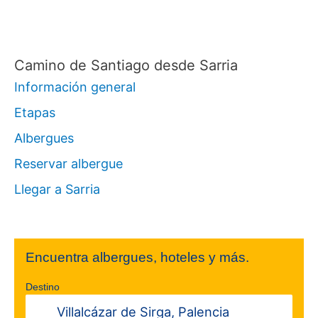
r
:
Camino de Santiago desde Sarria
Información general
Etapas
Albergues
Reservar albergue
Llegar a Sarria
Encuentra albergues, hoteles y más.
Destino