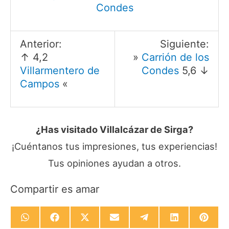
Condes
Anterior:
Siguiente:
↑ 4,2
»
Carrión de los
Villarmentero de
Condes
5,6 ↓
Campos
«
¿Has visitado Villalcázar de Sirga?
¡Cuéntanos tus impresiones, tus experiencias!
Tus opiniones ayudan a otros.
Compartir es amar
Compartir
Compartir
Compartir
Compartir
Compartir
Compartir
Compa