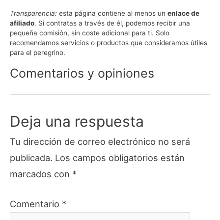
en
en
en
en
en
en
en
WhatsApp
Facebook
X
Email
Telegram
LinkedIn
Pinte
Transparencia:
esta página contiene al menos un
enlace de
(Twitter)
afiliado
. Si contratas a través de él, podemos recibir una
pequeña comisión, sin coste adicional para ti. Solo
recomendamos servicios o productos que consideramos útiles
para el peregrino.
Comentarios y opiniones
Deja una respuesta
Tu dirección de correo electrónico no será
publicada.
Los campos obligatorios están
marcados con
*
Comentario
*