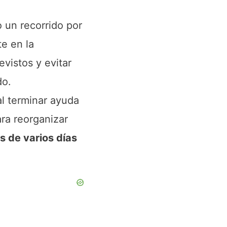
 un recorrido por
te en la
evistos y evitar
do.
al terminar ayuda
ara reorganizar
s de varios días