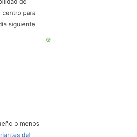
bilidad de
l centro para
ía siguiente.
queño o menos
ariantes del