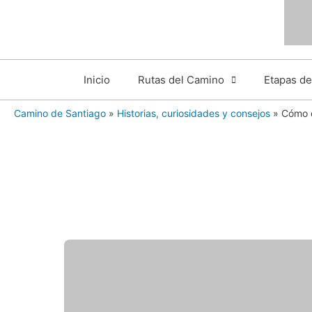
Ir
al
contenido
Inicio
Rutas del Camino
Etapas d
Camino de Santiago
»
Historias, curiosidades y consejos
»
Cómo e